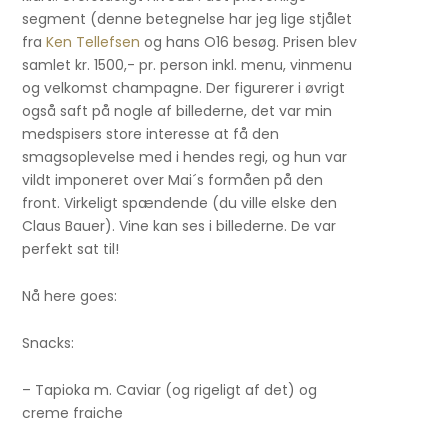
segment (denne betegnelse har jeg lige stjålet
fra
Ken Tellefsen
og hans O16 besøg. Prisen blev
samlet kr. 1500,- pr. person inkl. menu, vinmenu
og velkomst champagne. Der figurerer i øvrigt
også saft på nogle af billederne, det var min
medspisers store interesse at få den
smagsoplevelse med i hendes regi, og hun var
vildt imponeret over Mai´s formåen på den
front. Virkeligt spændende (du ville elske den
Claus Bauer). Vine kan ses i billederne. De var
perfekt sat til!
Nå here goes:
Snacks:
– Tapioka m. Caviar (og rigeligt af det) og
creme fraiche