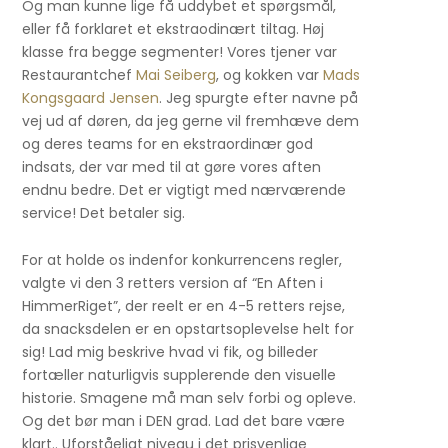
Og man kunne lige få uddybet et spørgsmål,
eller få forklaret et ekstraodinært tiltag. Høj
klasse fra begge segmenter! Vores tjener var
Restaurantchef
Mai Seiberg
, og kokken var
Mads
Kongsgaard Jensen
. Jeg spurgte efter navne på
vej ud af døren, da jeg gerne vil fremhæve dem
og deres teams for en ekstraordinær god
indsats, der var med til at gøre vores aften
endnu bedre. Det er vigtigt med nærværende
service! Det betaler sig.
For at holde os indenfor konkurrencens regler,
valgte vi den 3 retters version af “En Aften i
HimmerRiget”, der reelt er en 4-5 retters rejse,
da snacksdelen er en opstartsoplevelse helt for
sig! Lad mig beskrive hvad vi fik, og billeder
fortæller naturligvis supplerende den visuelle
historie. Smagene må man selv forbi og opleve.
Og det bør man i DEN grad. Lad det bare være
klart.. Uforståeligt niveau i det prisvenlige