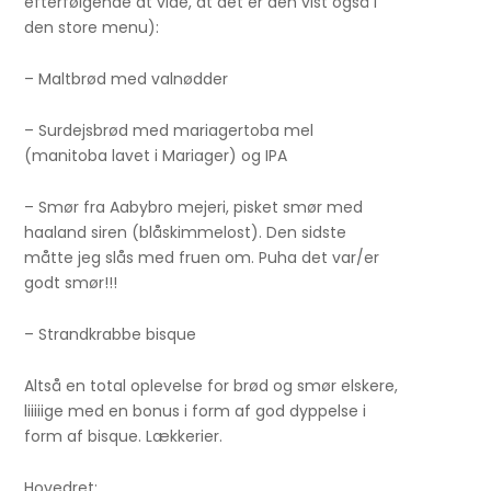
efterfølgende at vide, at det er den vist også i
den store menu):
– Maltbrød med valnødder
– Surdejsbrød med mariagertoba mel
(manitoba lavet i Mariager) og IPA
– Smør fra Aabybro mejeri, pisket smør med
haaland siren (blåskimmelost). Den sidste
måtte jeg slås med fruen om. Puha det var/er
godt smør!!!
– Strandkrabbe bisque
Altså en total oplevelse for brød og smør elskere,
liiiiige med en bonus i form af god dyppelse i
form af bisque. Lækkerier.
Hovedret: