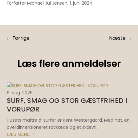
Forfatter Michael Jul Jensen, 1. juni 2024
←
Forrige
Næste
→
Læs flere anmeldelser
6. aug. 2026
4. 
SURF, SMAG OG STOR GÆSTFRIHED I
T
VORUPØR
f
Husets maître d’ surfer er Kent Westergaard. Med hat, en
Du
overdimensioneret ravkæde og et skævt...
opl
LÆS MERE
LÆ
$