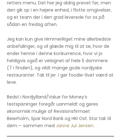
retters menu. Det har jeg aldrig prøvet før, men
den gik op i en højere enhed, i flotte omgivelser,
og et team der i den grad leverede for os på
sådan en fredag aften.
Jeg kan kun give HimmerRiget mine allerbedste
anbefalinger, og vil glæde mig til at se, hvor de
ender henne i denne konkurrence, hvor vi jo
heldigvis også er velsignet af hele 5 dommere
(7 i finalen), og vildt mange gode nordjyske
restauranter. Tak til jer. I gør foodie-livet værd at
leve.
Bedst i Nordjylland/Value for Money’s
testspisninger foregår uanmeldt og gøres
økonomisk mulige af Revisionsfirmaet
Beierholm, Spar Nord Bank og HKI Ost. Stor tak til
dem.— sammen med
Janne Jul Jensen
.