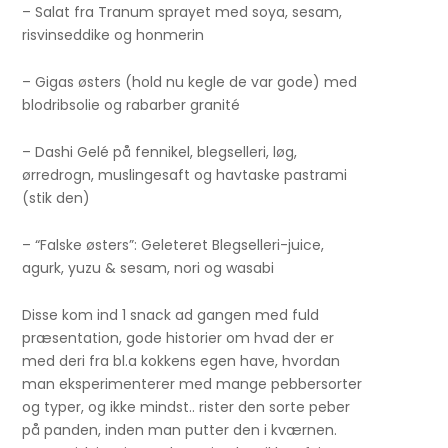
– Salat fra Tranum sprayet med soya, sesam,
risvinseddike og honmerin
– Gigas østers (hold nu kegle de var gode) med
blodribsolie og rabarber granité
– Dashi Gelé på fennikel, blegselleri, løg,
ørredrogn, muslingesaft og havtaske pastrami
(stik den)
– “Falske østers”: Geleteret Blegselleri-juice,
agurk, yuzu & sesam, nori og wasabi
Disse kom ind 1 snack ad gangen med fuld
præsentation, gode historier om hvad der er
med deri fra bl.a kokkens egen have, hvordan
man eksperimenterer med mange pebbersorter
og typer, og ikke mindst.. rister den sorte peber
på panden, inden man putter den i kværnen.