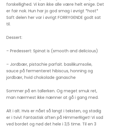
forskellighed. Vi kan ikke alle være helt enige. Det
er fair nok. Hun har jo god smag i øvrigt *host*
Saft delen her var i øvrigt FORRYGENDE godt sat
til.
Dessert:
– Predessert: Spinat is (smooth and delicious)
– Jordbær, pistachie parfait. basilikumsolie,
sauce på fermenteret hibiscus, honning og
jordbær, hvid chokolade ganasche
Sommer på en tallerken. Og meget smuk ret,
man nærmest ikke nænner at gå i gang med.
Alt i alt. Hvis er nået så langt i teksten, og stadig
er i tvivl: Fantastisk aften på HimmerRiget! Vi sad
ved bordet og nød det hele i 3,5 time. Til en 3