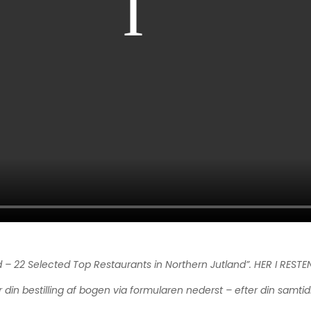
lland – 22 Selected Top Restaurants in Northern Jutland”. HER I
in bestilling af bogen via formularen nederst – efter din samtidig