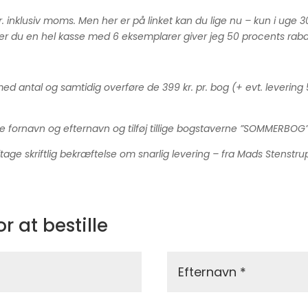
inklusiv moms. Men her er på linket kan du lige nu – kun i uge 3
ager du en hel kasse med 6 eksemplarer giver jeg 50 procents rab
tal og samtidig overføre de 399 kr. pr. bog (+ evt. levering 50 kr
 fornavn og efternavn og tilføj tillige bogstaverne ”SOMMERBOG”
dtage skriftlig bekræftelse om snarlig levering – fra Mads Stenstru
 at bestille