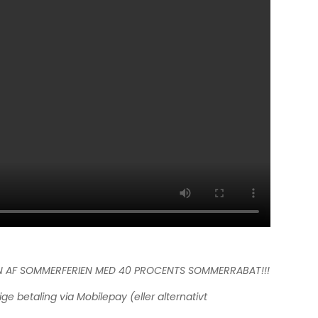
 RESTEN AF SOMMERFERIEN MED 40 PROCENTS SOMMERRABAT!!!
e betaling via Mobilepay (eller alternativt