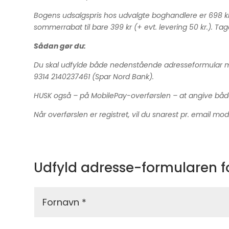
Bogens udsalgspris hos udvalgte boghandlere er 698 kr. 
sommerrabat til bare 399 kr (+ evt. levering 50 kr.). T
Sådan gør du:
Du skal udfylde både nedenstående adresseformular med an
9314 2140237461 (Spar Nord Bank).
HUSK også – på MobilePay-overførslen – at angive både
Når overførslen er registret, vil du snarest pr. email mo
Udfyld adresse-formularen for