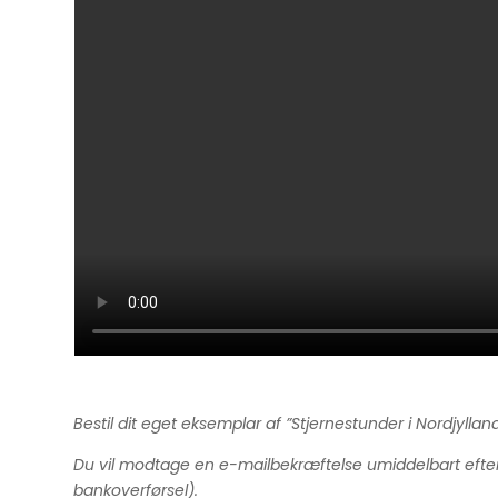
Bestil dit eget eksemplar af ”Stjernestunder i Nordjy
Du vil modtage en e-mailbekræftelse umiddelbart efter d
bankoverførsel).