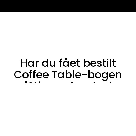
Har du fået bestilt
Coffee Table-bogen
"Stjernestunder i
Nordjylland
ESTIL BOGEN HER