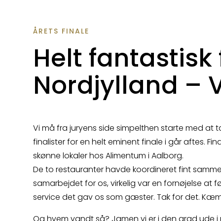
ÅRETS FINALE
Helt fantastisk 
Nordjylland – 
Vi må fra juryens side simpelthen starte med at 
finalister for en helt eminent finale i går aftes. Fi
skønne lokaler hos Alimentum i Aalborg.
De to restauranter havde koordineret fint samme
samarbejdet for os, virkelig var en fornøjelse at
service det gav os som gæster. Tak for det. Kæm
Og hvem vandt så? Jamen vi er i den grad ude i m