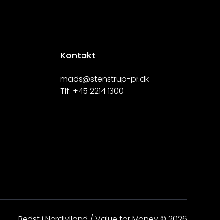
Kontakt
mads@stenstrup-pr.dk
Tlf:
+45 2214 1300
Bedst i Nordjylland / Value for Money © 2026