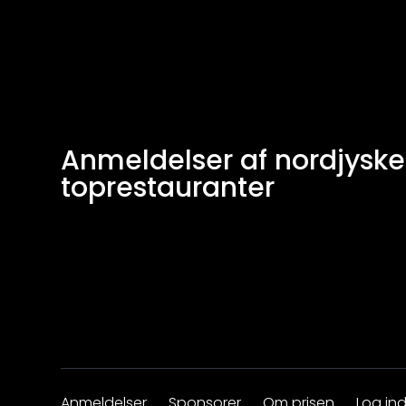
Anmeldelser af nordjyske
toprestauranter
Anmeldelser
Sponsorer
Om prisen
Log in