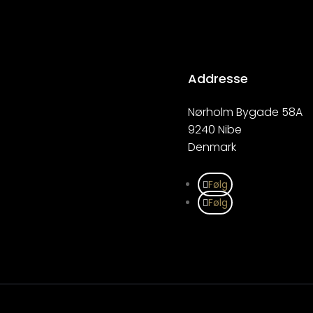
Addresse
Nørholm Bygade 58A
9240 Nibe
Denmark
Følg
Følg
d