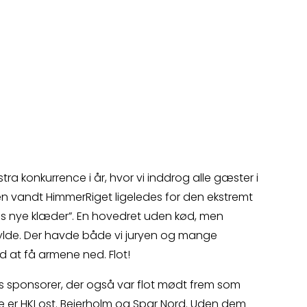
ra konkurrence i år, hvor vi inddrog alle gæster i
en vandt HimmerRiget ligeledes for den ekstremt
ens nye klæder”. En hovedret uden kød, men
fylde. Der havde både vi juryen og mange
 at få armene ned. Flot!
ores sponsorer, der også var flot mødt frem som
e er HKI ost. Beierholm og Spar Nord. Uden dem