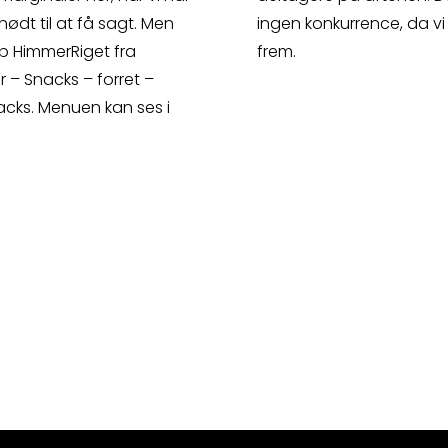
ødt til at få sagt. Men
ingen konkurrence, da vi
øb HimmerRiget fra
frem.
 – Snacks – forret –
acks. Menuen kan ses i