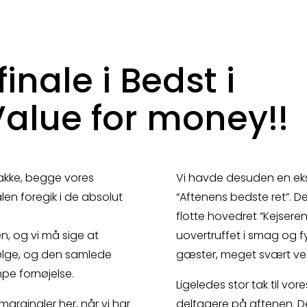
finale i Bedst i
Value for money!!
takke, begge vores
Vi havde desuden en ekst
nalen foregik i de absolut
“Aftenens bedste ret”. D
flotte hovedret “Kejser
n, og vi må sige at
uovertruffet i smag og 
 følge, og den samlede
gæster, meget svært ved
pe fornøjelse.
Ligeledes stor tak til v
arginaler her, når vi har
deltagere på aftenen. D