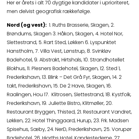
Her er årets i alt 70 dygtige kandidater i uprioriteret,
men delvist geografisk rækkefølge.
Nord (og vest):
1. Ruths Brasserie, Skagen, 2.
Brøndums, Skagen 3. Håkon, Skagen, 4. Hotel Nor,
Slettestrand, 5. Rart Sted, Løkken 6. Lyspunktet
Hanstholm, 7. Villa Vest, Lønstrup, 8. Svinkløv
Badehotel, 9. Abstrakt, Hirtshals, 10. Strandhotellet
Blokhus, 11. Plesners Badehotel, Skagen, 12. Sted 1,
Frederikshavn, 13. Blink – Det Grå Fyr, Skagen, 14. 2
takt, Frederikshavn, 15. De 2 Have, Skagen, 16.
Raalingen, Hou 17. Klitrosen, Slettestrand, 18. Kystfolk,
Frederikshavn, 19. Juliette Bistro, Klitmøller, 20.
Restaurant Bryggen, Thisted, 21. Restaurant Vandret,
Løkken, 22. Hotel Thinggaard, Hurup, 23. Frk. Madsen
Spisehus, Sæby, 24. NerD, Frederikshavn, 25. Vorupør
Badehotel, 26. Hjorths Hotel, Kandestederne, 27.