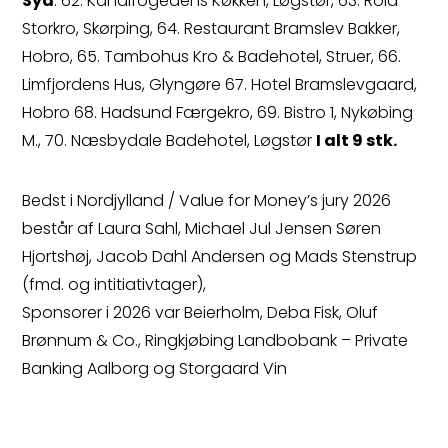
Syd
: 62. Kanalfogedens Køkken, Løgstør, 63. Rold
Storkro, Skørping, 64. Restaurant Bramslev Bakker,
Hobro, 65. Tambohus Kro & Badehotel, Struer, 66.
Limfjordens Hus, Glyngøre 67. Hotel Bramslevgaard,
Hobro 68. Hadsund Færgekro, 69. Bistro 1, Nykøbing
M., 70. Næsbydale Badehotel, Løgstør
I alt 9 stk.
Bedst i Nordjylland / Value for Money’s jury 2026
består af Laura Sahl, Michael Jul Jensen Søren
Hjortshøj, Jacob Dahl Andersen og Mads Stenstrup
(fmd. og intitiativtager),
Sponsorer i 2026 var Beierholm, Deba Fisk, Oluf
Brønnum & Co., Ringkjøbing Landbobank – Private
Banking Aalborg og Storgaard Vin