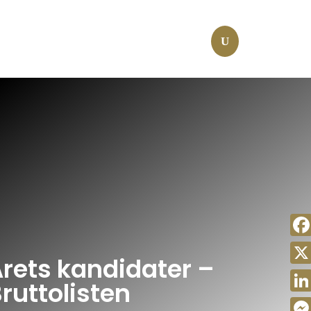
Fac
rets kandidater –
X
ruttolisten
Link