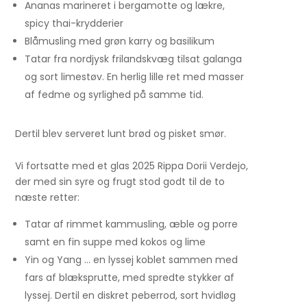
Ananas marineret i bergamotte og lækre,
spicy thai-krydderier
Blåmusling med grøn karry og basilikum
Tatar fra nordjysk frilandskvæg tilsat galanga
og sort limestøv. En herlig lille ret med masser
af fedme og syrlighed på samme tid.
Dertil blev serveret lunt brød og pisket smør.
Vi fortsatte med et glas 2025 Rippa Dorii Verdejo,
der med sin syre og frugt stod godt til de to
næste retter:
Tatar af rimmet kammusling, æble og porre
samt en fin suppe med kokos og lime
Yin og Yang … en lyssej koblet sammen med
fars af blæksprutte, med spredte stykker af
lyssej. Dertil en diskret peberrod, sort hvidløg