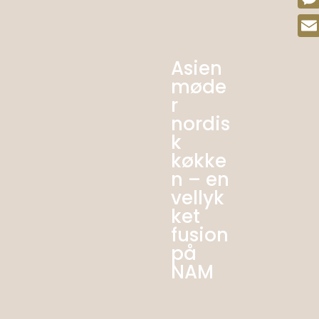
Mes
Emai
Asien
møde
r
nordis
k
køkke
n – en
vellyk
ket
fusion
på
NAM