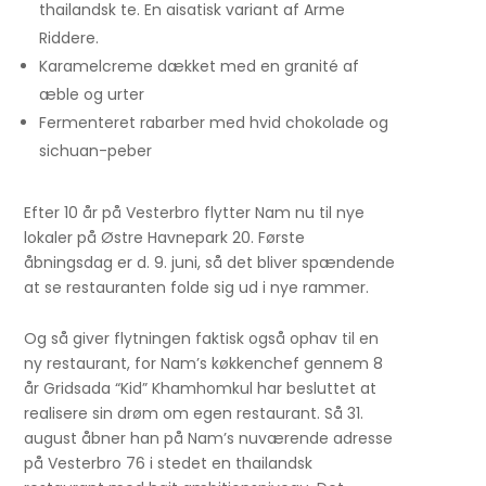
thailandsk te. En aisatisk variant af Arme
Riddere.
Karamelcreme dækket med en granité af
æble og urter
Fermenteret rabarber med hvid chokolade og
sichuan-peber
Efter 10 år på Vesterbro flytter Nam nu til nye
lokaler på Østre Havnepark 20. Første
åbningsdag er d. 9. juni, så det bliver spændende
at se restauranten folde sig ud i nye rammer.
Og så giver flytningen faktisk også ophav til en
ny restaurant, for Nam’s køkkenchef gennem 8
år Gridsada “Kid” Khamhomkul har besluttet at
realisere sin drøm om egen restaurant. Så 31.
august åbner han på Nam’s nuværende adresse
på Vesterbro 76 i stedet en thailandsk