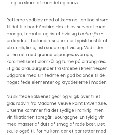
og en skum af mandel og ponzu.
Retterne vedblev med at komme i en lind strøm
til det lille bord: Sashimi-laks blev serveret med
mango, tomater og ristet hvidløg i
nahm jim
–
en krydret thailandsk sauce, der typisk består af
bl.a. chili, lime, fish sauce og hvidløg. Ved siden
af en ret med grønne asparges, svampe,
karamelliseret blomkål og fumé på citrongræs.
Et glas Grauburgunder fra Groebe i Rheinhessen
udgjorde med sin fedme en god balance til de
noget fede elementer og krydderierne i maden.
Nu skiftede køkkenet gear og vi gik over til et
glas rødvin fra Madame Veuve Point L’Aventure.
Druerne kommer fra det sydlige Frankrig, men
vinifikationen foregår i Bourgogne. En fyldig vin
med masser af duft af smag af røde bær. Det
skulle også til, for nu kom der et par retter med