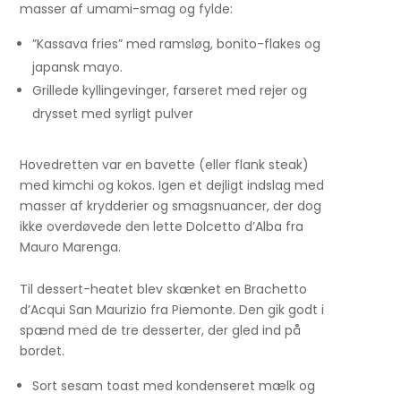
masser af umami-smag og fylde:
”Kassava fries” med ramsløg, bonito-flakes og
japansk mayo.
Grillede kyllingevinger, farseret med rejer og
drysset med syrligt pulver
Hovedretten var en bavette (eller flank steak)
med kimchi og kokos. Igen et dejligt indslag med
masser af krydderier og smagsnuancer, der dog
ikke overdøvede den lette Dolcetto d’Alba fra
Mauro Marenga.
Til dessert-heatet blev skænket en Brachetto
d’Acqui San Maurizio fra Piemonte. Den gik godt i
spænd med de tre desserter, der gled ind på
bordet.
Sort sesam toast med kondenseret mælk og