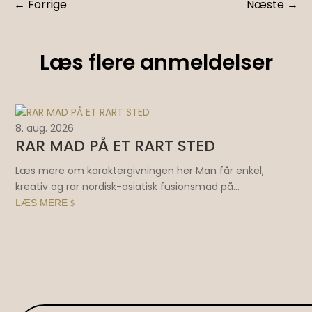
←
Forrige
Næste
→
Læs flere anmeldelser
8. aug. 2026
6. 
RAR MAD PÅ ET RART STED
S
V
Læs mere om karaktergivningen her Man får enkel,
kreativ og rar nordisk-asiatisk fusionsmad på...
Hus
LÆS MERE
$
ove
LÆ