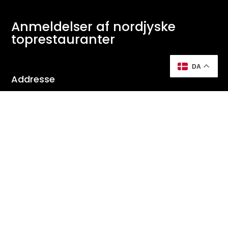
Anmeldelser af nordjyske
toprestauranter
DA
Addresse
Nørholm Bygade 58A
9240 Nibe
Denmark
Kontakt
mads@stenstrup-pr.dk
Tlf:
+45 2214 1300