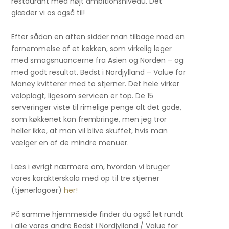
restaurant med højt ambitionsniveau. Det
glæder vi os også til!
Efter sådan en aften sidder man tilbage med en
fornemmelse af et køkken, som virkelig leger
med smagsnuancerne fra Asien og Norden – og
med godt resultat. Bedst i Nordjylland – Value for
Money kvitterer med to stjerner. Det hele virker
veloplagt, ligesom servicen er top. De 15
serveringer viste til rimelige penge alt det gode,
som køkkenet kan frembringe, men jeg tror
heller ikke, at man vil blive skuffet, hvis man
vælger en af de mindre menuer.
Læs i øvrigt nærmere om, hvordan vi bruger
vores karakterskala med op til tre stjerner
(tjenerlogoer)
her!
På samme hjemmeside finder du også let rundt
i alle vores andre Bedst i Nordjylland / Value for