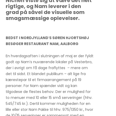
Nichen viste sig at være det helt
rigtige, og Nam leverer i den
grad på såvel de visuelle som
smagsmæssige oplevelser.
BEDST I NORDJYLLAND
‘
S SØREN HJORTSHØJ
BESØGER RESTAURANT NAM, AALBORG
En hverdagsaften i slutningen af maj er der fyldt
godt op Nam’s nuværende lokaler på Vesterbro,
der i øvrigt om få dage fraflyttes – mere om
det til sidst. Et blandet publikum – alt lige fra
kærestepar til et firmaarrangement på 19
personer. For Nam spænder vidt og kan
tilgodese de flestes behov. Der er mulighed for
to menuer med 10 eller 15 små serveringer (hhv.
545/745 kr.). Dertil kommer muligheden for en
lille eller stor Nam Pakke til hhv. 975/1350 kr., hvor
de 10/15 serveringer er sammensat med en