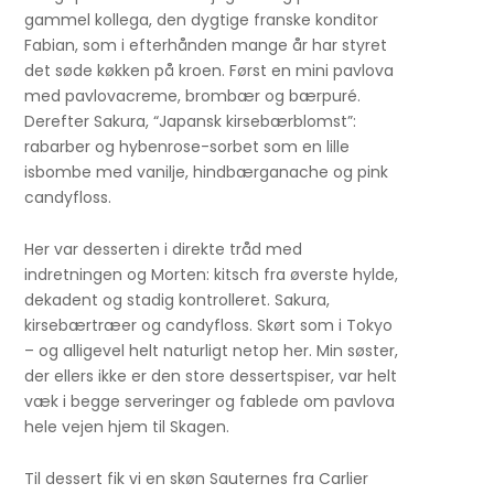
gammel kollega, den dygtige franske konditor
Fabian, som i efterhånden mange år har styret
det søde køkken på kroen. Først en mini pavlova
med pavlovacreme, brombær og bærpuré.
Derefter Sakura, “Japansk kirsebærblomst”:
rabarber og hybenrose-sorbet som en lille
isbombe med vanilje, hindbærganache og pink
candyfloss.
Her var desserten i direkte tråd med
indretningen og Morten: kitsch fra øverste hylde,
dekadent og stadig kontrolleret. Sakura,
kirsebærtræer og candyfloss. Skørt som i Tokyo
– og alligevel helt naturligt netop her. Min søster,
der ellers ikke er den store dessertspiser, var helt
væk i begge serveringer og fablede om pavlova
hele vejen hjem til Skagen.
Til dessert fik vi en skøn Sauternes fra Carlier