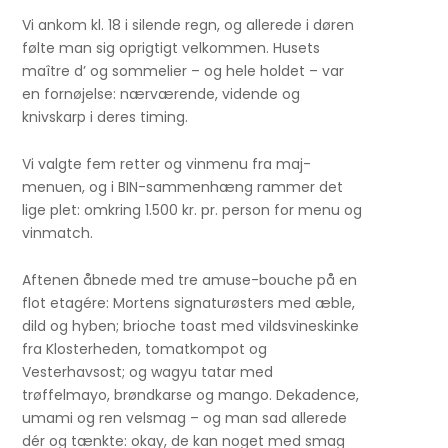
Vi ankom kl. 18 i silende regn, og allerede i døren
følte man sig oprigtigt velkommen. Husets
maître d’ og sommelier – og hele holdet – var
en fornøjelse: nærværende, vidende og
knivskarp i deres timing.
Vi valgte fem retter og vinmenu fra maj-
menuen, og i BIN-sammenhæng rammer det
lige plet: omkring 1.500 kr. pr. person for menu og
vinmatch.
Aftenen åbnede med tre amuse-bouche på en
flot etagére: Mortens signaturøsters med æble,
dild og hyben; brioche toast med vildsvineskinke
fra Klosterheden, tomatkompot og
Vesterhavsost; og wagyu tatar med
trøffelmayo, brøndkarse og mango. Dekadence,
umami og ren velsmag – og man sad allerede
dér og tænkte: okay, de kan noget med smag