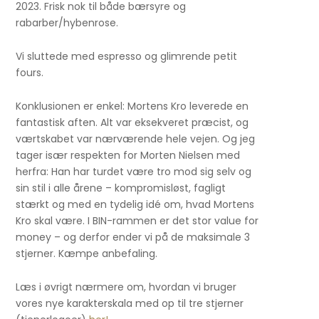
2023. Frisk nok til både bærsyre og
rabarber/hybenrose.
Vi sluttede med espresso og glimrende petit
fours.
Konklusionen er enkel: Mortens Kro leverede en
fantastisk aften. Alt var eksekveret præcist, og
værtskabet var nærværende hele vejen. Og jeg
tager især respekten for Morten Nielsen med
herfra: Han har turdet være tro mod sig selv og
sin stil i alle årene – kompromisløst, fagligt
stærkt og med en tydelig idé om, hvad Mortens
Kro skal være. I BIN-rammen er det stor value for
money – og derfor ender vi på de maksimale 3
stjerner. Kæmpe anbefaling.
Læs i øvrigt nærmere om, hvordan vi bruger
vores nye karakterskala med op til tre stjerner