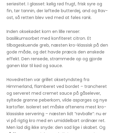
seriøsitet. I glasset: kølig rød frugt, frisk syre og
fin, tør tannin, der løftede butterdej, and og Rav-
ost, så retten blev ved med at føles rank.
Inden oksekødet kom en lille renser:
basilikumsorbet med konfiteret citron. Et
tilbageskuende greb, næsten kro-klassisk på den
gode måde, og det havde præcis den ønskede
effekt. Den rensede, strammede op og gjorde
ganen klar til kød og sauce.
Hovedretten var grillet oksetyndsteg fra
Himmerland, flamberet ved bordet – trancheret
og serveret med cremet sauce på gåselever,
syltede grønne peberkorn, vilde asparges og nye
kartofler. Isoleret set måske aftenens mest kro-
klassiske servering – næsten lidt “røvballe”: nu er
vi på rigtig kro med en umiddelbart ordinær ret.
Men lad dig ikke snyde: den sad lige i skabet. Og