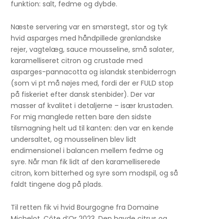
funktion: salt, fedme og dybde.
Næste servering var en smørstegt, stor og tyk
hvid asparges med håndpillede grønlandske
rejer, vagtelæg, sauce mousseline, små salater,
karamelliseret citron og crustade med
asparges-pannacotta og islandsk stenbiderrogn
(som vi pt må nøjes med, fordi der er FULD stop
på fiskeriet efter dansk stenbider). Der var
masser af kvalitet i detaljerne – især krustaden.
For mig manglede retten bare den sidste
tilsmagning helt ud til kanten: den var en kende
undersaltet, og mousselinen blev lidt
endimensionel i balancen mellem fedme og
syre. Når man fik lidt af den karamelliserede
citron, kom bitterhed og syre som modspil, og så
faldt tingene dog på plads.
Til retten fik vi hvid Bourgogne fra Domaine
Michelot, Côte d’Or 2023. Den havde citrus og