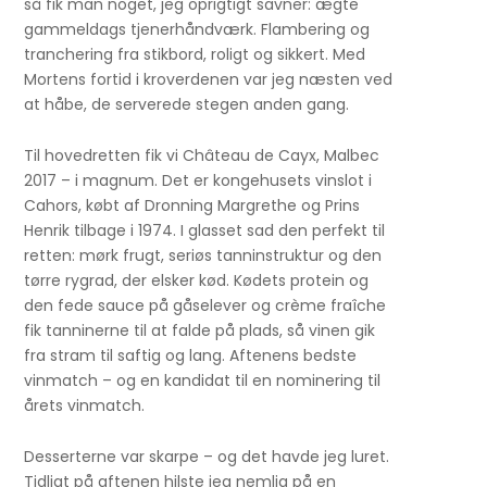
så fik man noget, jeg oprigtigt savner: ægte
gammeldags tjenerhåndværk. Flambering og
tranchering fra stikbord, roligt og sikkert. Med
Mortens fortid i kroverdenen var jeg næsten ved
at håbe, de serverede stegen anden gang.
Til hovedretten fik vi Château de Cayx, Malbec
2017 – i magnum. Det er kongehusets vinslot i
Cahors, købt af Dronning Margrethe og Prins
Henrik tilbage i 1974. I glasset sad den perfekt til
retten: mørk frugt, seriøs tanninstruktur og den
tørre rygrad, der elsker kød. Kødets protein og
den fede sauce på gåselever og crème fraîche
fik tanninerne til at falde på plads, så vinen gik
fra stram til saftig og lang. Aftenens bedste
vinmatch – og en kandidat til en nominering til
årets vinmatch.
Desserterne var skarpe – og det havde jeg luret.
Tidligt på aftenen hilste jeg nemlig på en