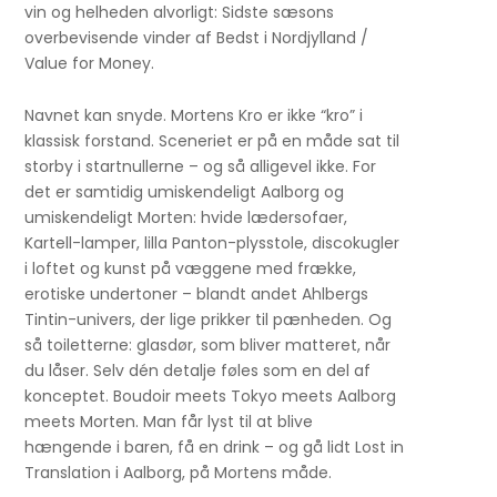
vin og helheden alvorligt: Sidste sæsons
overbevisende vinder af Bedst i Nordjylland /
Value for Money.
Navnet kan snyde. Mortens Kro er ikke “kro” i
klassisk forstand. Sceneriet er på en måde sat til
storby i startnullerne – og så alligevel ikke. For
det er samtidig umiskendeligt Aalborg og
umiskendeligt Morten: hvide lædersofaer,
Kartell-lamper, lilla Panton-plysstole, discokugler
i loftet og kunst på væggene med frække,
erotiske undertoner – blandt andet Ahlbergs
Tintin-univers, der lige prikker til pænheden. Og
så toiletterne: glasdør, som bliver matteret, når
du låser. Selv dén detalje føles som en del af
konceptet. Boudoir meets Tokyo meets Aalborg
meets Morten. Man får lyst til at blive
hængende i baren, få en drink – og gå lidt Lost in
Translation i Aalborg, på Mortens måde.