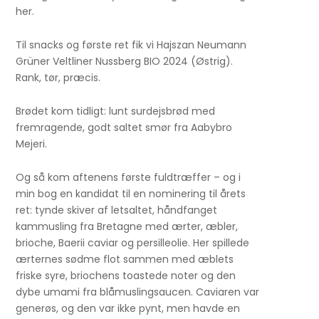
her.
Til snacks og første ret fik vi Hajszan Neumann
Grüner Veltliner Nussberg BIO 2024 (Østrig).
Rank, tør, præcis.
Brødet kom tidligt: lunt surdejsbrød med
fremragende, godt saltet smør fra Aabybro
Mejeri.
Og så kom aftenens første fuldtræffer – og i
min bog en kandidat til en nominering til årets
ret: tynde skiver af letsaltet, håndfanget
kammusling fra Bretagne med ærter, æbler,
brioche, Baerii caviar og persilleolie. Her spillede
ærternes sødme flot sammen med æblets
friske syre, briochens toastede noter og den
dybe umami fra blåmuslingsaucen. Caviaren var
generøs, og den var ikke pynt, men havde en