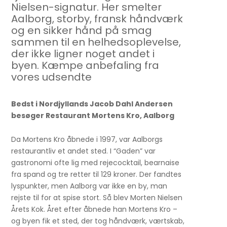
Nielsen-signatur. Her smelter
Aalborg, storby, fransk håndværk
og en sikker hånd på smag
sammen til en helhedsoplevelse,
der ikke ligner noget andet i
byen. Kæmpe anbefaling fra
vores udsendte
Bedst i Nordjyllands Jacob Dahl Andersen
besøger Restaurant Mortens Kro, Aalborg
Da Mortens Kro åbnede i 1997, var Aalborgs
restaurantliv et andet sted. I “Gaden” var
gastronomi ofte lig med rejecocktail, bearnaise
fra spand og tre retter til 129 kroner. Der fandtes
lyspunkter, men Aalborg var ikke en by, man
rejste til for at spise stort. Så blev Morten Nielsen
Årets Kok. Året efter åbnede han Mortens Kro –
og byen fik et sted, der tog håndværk, værtskab,