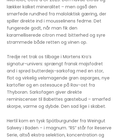
lækker kalket mineralitet – men også den
smørfede rundhed fra malolaktisk gæring, der
spiller direkte ind i mousselinens fedme. Det
fungerede godt, når man fik den
karamelliserede citron med: bitterhed og syre
strammede både retten og vinen op.
Tredje ret trak os tilbage i Mortens Kro’s
signatur-univers: sprængt fransk majsfodret
and i sprød butterdejs-sarkofag med en stor,
flot og virkelig velsmagende grøn asparges, nye
kartofler og en ostesauce på Rav-ost fra
Thyborøn. Sarkofagen giver direkte
reminiscenser til Babettes gæstebud – smørfed
skorpe, varme og dybde. Den sad lige i skabet.
Hertil kom en tysk Spätburgunder fra Weingut
Salwey i Baden – i magnum. “RS” står for Reserve
Serie, altså ekstra selektion, koncentration og