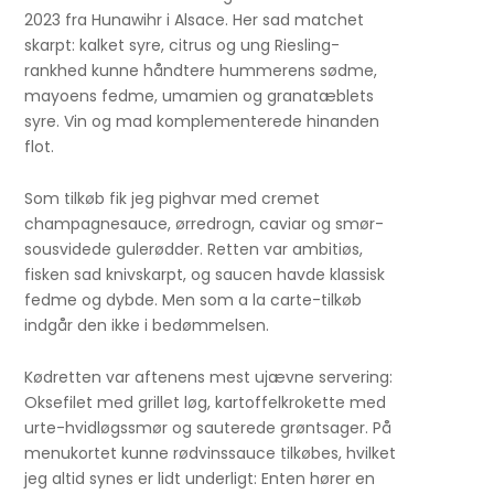
2023 fra Hunawihr i Alsace. Her sad matchet
skarpt: kalket syre, citrus og ung Riesling-
rankhed kunne håndtere hummerens sødme,
mayoens fedme, umamien og granatæblets
syre. Vin og mad komplementerede hinanden
flot.
Som tilkøb fik jeg pighvar med cremet
champagnesauce, ørredrogn, caviar og smør-
sousvidede gulerødder. Retten var ambitiøs,
fisken sad knivskarpt, og saucen havde klassisk
fedme og dybde. Men som a la carte-tilkøb
indgår den ikke i bedømmelsen.
Kødretten var aftenens mest ujævne servering:
Oksefilet med grillet løg, kartoffelkrokette med
urte-hvidløgssmør og sauterede grøntsager. På
menukortet kunne rødvinssauce tilkøbes, hvilket
jeg altid synes er lidt underligt: Enten hører en