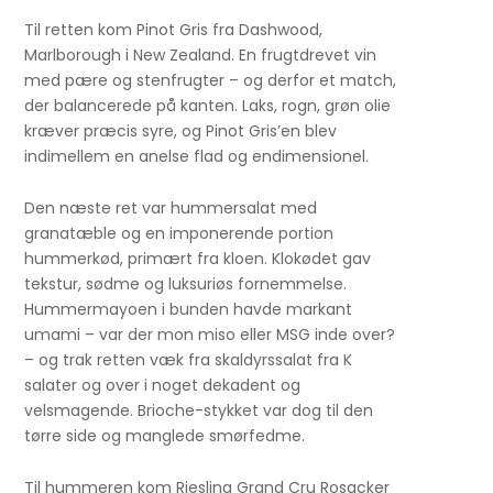
Til retten kom Pinot Gris fra Dashwood,
Marlborough i New Zealand. En frugtdrevet vin
med pære og stenfrugter – og derfor et match,
der balancerede på kanten. Laks, rogn, grøn olie
kræver præcis syre, og Pinot Gris’en blev
indimellem en anelse flad og endimensionel.
Den næste ret var hummersalat med
granatæble og en imponerende portion
hummerkød, primært fra kloen. Klokødet gav
tekstur, sødme og luksuriøs fornemmelse.
Hummermayoen i bunden havde markant
umami – var der mon miso eller MSG inde over?
– og trak retten væk fra skaldyrssalat fra K
salater og over i noget dekadent og
velsmagende. Brioche-stykket var dog til den
tørre side og manglede smørfedme.
Til hummeren kom Riesling Grand Cru Rosacker