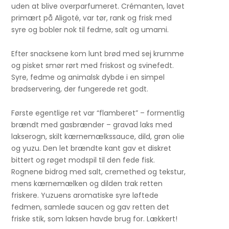
uden at blive overparfumeret. Crémanten, lavet
primært på Aligoté, var tør, rank og frisk med
syre og bobler nok til fedme, salt og umami.
Efter snacksene kom lunt brød med sej krumme
og pisket smør rørt med friskost og svinefedt.
Syre, fedme og animalsk dybde i en simpel
brødservering, der fungerede ret godt.
Første egentlige ret var “flamberet” – formentlig
brændt med gasbrænder – gravad laks med
lakserogn, skilt kærnemælkssauce, dild, grøn olie
og yuzu. Den let brændte kant gav et diskret
bittert og røget modspil til den fede fisk.
Rognene bidrog med salt, cremethed og tekstur,
mens kærnemælken og dilden trak retten
friskere. Yuzuens aromatiske syre løftede
fedmen, samlede saucen og gav retten det
friske stik, som laksen havde brug for. Lækkert!