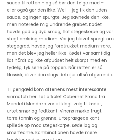
sauce til retten – og så bør den følge med –
eller også gør den ikke. Well – jeg fik den uden
sauce, og ingen spurgte. Jeg savnede den ikke,
men noterede mig undrende grebet. Kødet
havde god og dyb smag, flot stegeskorpe og var
stegt omkring medium. Var jeg blevet spurgt om
stegegrad, havde jeg foretrukket medium-rare,
men det blev jeg heller ikke. Kødet var samtidig
lidt hårdt og ikke afpudset helt skarpt med en
tydelig, tyk sene på toppen. Når retten er så
klassisk, bliver den slags detaljer altså afgørende.
Til gengæld kom aftenens mest interessante
vinmatch her. Let afkølet Cabernet Franc fra
Mendel i Mendoza var et klogt valg til kødet,
urtet smør og fedtkant. Vinens mørke frugt,
tørre tannin og grønne, urteprægede kant
spillede op mod stegeskorpe, søde løg og
smørfedme. Kombinationen havde mere
karakter end selve retten.