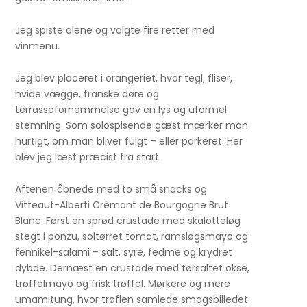
Jeg spiste alene og valgte fire retter med
vinmenu.
Jeg blev placeret i orangeriet, hvor tegl, fliser,
hvide vægge, franske døre og
terrassefornemmelse gav en lys og uformel
stemning. Som solospisende gæst mærker man
hurtigt, om man bliver fulgt – eller parkeret. Her
blev jeg læst præcist fra start.
Aftenen åbnede med to små snacks og
Vitteaut-Alberti Crémant de Bourgogne Brut
Blanc. Først en sprød crustade med skalotteløg
stegt i ponzu, soltørret tomat, ramsløgsmayo og
fennikel-salami – salt, syre, fedme og krydret
dybde. Dernæst en crustade med tørsaltet okse,
trøffelmayo og frisk trøffel. Mørkere og mere
umamitung, hvor trøflen samlede smagsbilledet