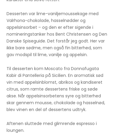
Desserten var lime-vaniljemoussekage med
Valrhona-chokolade, hasselnødder og
appelsinsorbet – og den er efter sigende i
nomineringstanker hos Bent Christensen og Den
Danske Spiseguide. Det forstår jeg godt. Her var
ikke bare sødme, men også fin bitterhed, som
gav modspil til lime, vanilje og appelsin.
Til desserten kom Moscato fra Donnafugata
Kabir di Pantelleria på Sicilien. En aromatisk sød
vin med appelsinblomst, abrikos og kandiseret
citrus, som ramte dessertens friske og søde
akse. Når appelsinsorbetens syre og bitterhed
skar gennem mousse, chokolade og hasselnød,
blev vinen en del af dessertens udtryk.
Aftenen sluttede med glimrende espresso i
loungen.