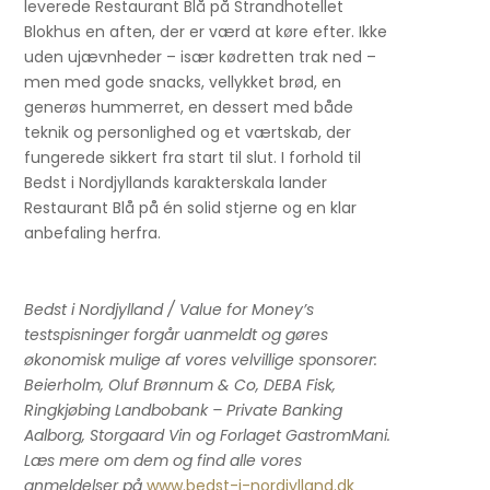
leverede Restaurant Blå på Strandhotellet
Blokhus en aften, der er værd at køre efter. Ikke
uden ujævnheder – især kødretten trak ned –
men med gode snacks, vellykket brød, en
generøs hummerret, en dessert med både
teknik og personlighed og et værtskab, der
fungerede sikkert fra start til slut. I forhold til
Bedst i Nordjyllands karakterskala lander
Restaurant Blå på én solid stjerne og en klar
anbefaling herfra.
Bedst i Nordjylland / Value for Money’s
testspisninger forgår uanmeldt og gøres
økonomisk mulige af vores velvillige sponsorer:
Beierholm, Oluf Brønnum & Co, DEBA Fisk,
Ringkjøbing Landbobank – Private Banking
Aalborg, Storgaard Vin og Forlaget GastromMani.
Læs mere om dem og find alle vores
anmeldelser på
www.bedst-i-nordjylland.dk