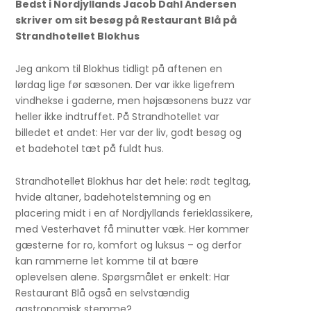
Bedst i Nordjyllands Jacob Dahl Andersen
skriver om sit besøg på Restaurant Blå på
Strandhotellet Blokhus
Jeg ankom til Blokhus tidligt på aftenen en
lørdag lige før sæsonen. Der var ikke ligefrem
vindhekse i gaderne, men højsæsonens buzz var
heller ikke indtruffet. På Strandhotellet var
billedet et andet: Her var der liv, godt besøg og
et badehotel tæt på fuldt hus.
Strandhotellet Blokhus har det hele: rødt tegltag,
hvide altaner, badehotelstemning og en
placering midt i en af Nordjyllands ferieklassikere,
med Vesterhavet få minutter væk. Her kommer
gæsterne for ro, komfort og luksus – og derfor
kan rammerne let komme til at bære
oplevelsen alene. Spørgsmålet er enkelt: Har
Restaurant Blå også en selvstændig
gastronomisk stemme?