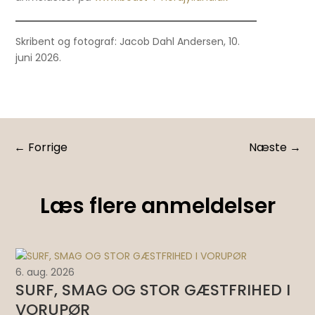
Skribent og fotograf: Jacob Dahl Andersen, 10.
juni 2026.
←
Forrige
Næste
→
Læs flere anmeldelser
6. aug. 2026
4. 
SURF, SMAG OG STOR GÆSTFRIHED I
T
VORUPØR
f