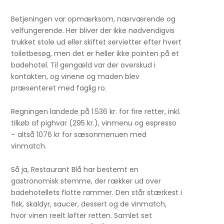
Betjeningen var opmærksom, nærværende og
velfungerende. Her bliver der ikke nødvendigvis
trukket stole ud eller skiftet servietter efter hvert
toiletbesøg, men det er heller ikke pointen på et
badehotel. Til gengæld var der overskud i
kontakten, og vinene og maden blev
præsenteret med faglig ro.
Regningen landede på 1.536 kr. for fire retter, inkl.
tilkøb af pighvar (295 kr.), vinmenu og espresso
– altså 1076 kr for sæsonmenuen med
vinmatch.
Så ja, Restaurant Blå har bestemt en
gastronomisk stemme, der rækker ud over
badehotellets flotte rammer. Den står stærkest i
fisk, skaldyr, saucer, dessert og de vinmatch,
hvor vinen reelt løfter retten. Samlet set