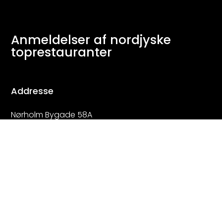
Anmeldelser af nordjyske
toprestauranter
Addresse
Nørholm Bygade 58A
9240 Nibe
Denmark
Kontakt
mads@stenstrup-pr.dk