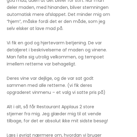
god mad, uden at det bliver for stift. Når man
deler maden, med hinanden, bliver stemningen
automatisk mere afslappet. Det minder mig om
“hjem”, måske fordi det er den måde, som jeg
selv elsker at lave mad på.
Vi fik en god og hjertevarm betjening. De var
detaljeret i beskrivelserne af maden og vinene.
Man følte sig utrolig velkommen, og tempoet
imellem retterne var behageligt.
Deres vine var dejlige, og de var sat godt
sammen med alle retterne. (vi fik deres
opgraderet vinmenu – et valg vi satte pris på)
Alt i alt, så får Restaurant Applaus 2 store
stjerner fra mig. Jeg glæder mig til at vende
tilbage, for det er absolut ikke mit sidste besøg!
Læs i øvrigt nærmere om, hvordan vi bruger