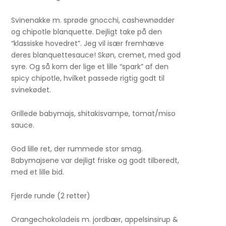
Svinenakke m. sprøde gnocchi, cashewnødder
og chipotle blanquette. Dejligt take på den
“klassiske hovedret”. Jeg vil især fremhæve
deres blanquettesauce! Skøn, cremet, med god
syre. Og så kom der lige et lille “spark” af den
spicy chipotle, hvilket passede rigtig godt til
svinekødet.
Grillede babymajs, shitakisvampe, tomat/miso
sauce.
God lille ret, der rummede stor smag.
Babymajsene var dejligt friske og godt tilberedt,
med et lille bid.
Fjerde runde (2 retter)
Orangechokoladeis m. jordbær, appelsinsirup &