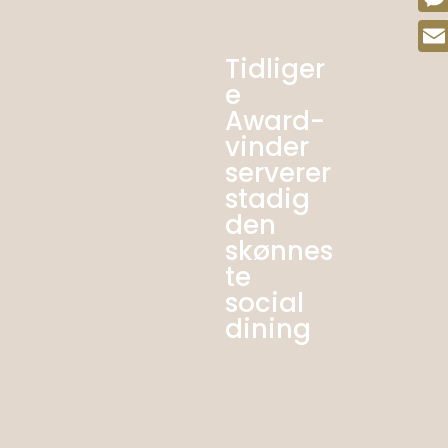
Mes
Tidliger
Emai
e
Award-
vinder
serverer
stadig
den
skønnes
te
social
dining