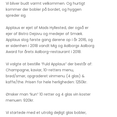
Vi bliver budt varmt velkommen. Og hurtigt
kommer der bobler på bordet, og hyggen
spreder sig.
Applaus er ejet af Mads Hyllested, der også er
ejer af Bistro Dejavu og medejer af Smæk.
Applaus slog første gang dørene op i år 2016, og
er sidenhen i 2018 vandt Mig og Aalborgs Aalborg
Award for årets Aalborg-restaurant i 2018.
Vi valgte at bestille “Fuld Applaus” der består af:
Champagne, kaviar, 10-retters menu,
brød/smør, opgraderet vinmenu (4 glas) &
kaffe/the. Prisen for hele herligheden: 1250kr.
Ønsker man “kun” 10 retter og 4 glas vin koster
menuen: 920kr.
Vi startede med et utrolig dejligt glas bobler,