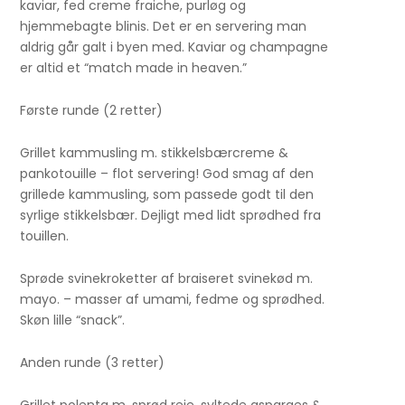
kaviar, fed creme fraiche, purløg og
hjemmebagte blinis. Det er en servering man
aldrig går galt i byen med. Kaviar og champagne
er altid et “match made in heaven.”
Første runde (2 retter)
Grillet kammusling m. stikkelsbærcreme &
pankotouille – flot servering! God smag af den
grillede kammusling, som passede godt til den
syrlige stikkelsbær. Dejligt med lidt sprødhed fra
touillen.
Sprøde svinekroketter af braiseret svinekød m.
mayo. – masser af umami, fedme og sprødhed.
Skøn lille “snack”.
Anden runde (3 retter)
Grillet polenta m. sprød reje, syltede asparges &