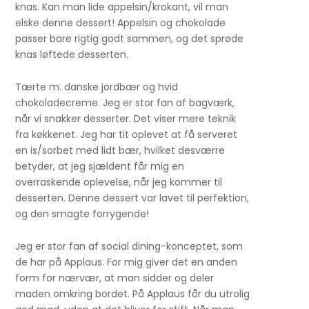
knas. Kan man lide appelsin/krokant, vil man
elske denne dessert! Appelsin og chokolade
passer bare rigtig godt sammen, og det sprøde
knas løftede desserten.
Tærte m. danske jordbær og hvid
chokoladecreme. Jeg er stor fan af bagværk,
når vi snakker desserter. Det viser mere teknik
fra køkkenet. Jeg har tit oplevet at få serveret
en is/sorbet med lidt bær, hvilket desværre
betyder, at jeg sjældent får mig en
overraskende oplevelse, når jeg kommer til
desserten. Denne dessert var lavet til perfektion,
og den smagte forrygende!
Jeg er stor fan af social dining-konceptet, som
de har på Applaus. For mig giver det en anden
form for nærvær, at man sidder og deler
maden omkring bordet. På Applaus får du utrolig