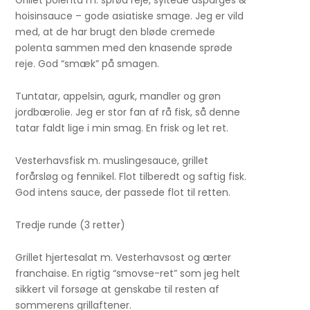
hoisinsauce – gode asiatiske smage. Jeg er vild
med, at de har brugt den bløde cremede
polenta sammen med den knasende sprøde
reje. God “smæk” på smagen.
Tuntatar, appelsin, agurk, mandler og grøn
jordbærolie. Jeg er stor fan af rå fisk, så denne
tatar faldt lige i min smag. En frisk og let ret.
Vesterhavsfisk m. muslingesauce, grillet
forårsløg og fennikel. Flot tilberedt og saftig fisk.
God intens sauce, der passede flot til retten.
Tredje runde (3 retter)
Grillet hjertesalat m. Vesterhavsost og ærter
franchaise. En rigtig “smovse-ret” som jeg helt
sikkert vil forsøge at genskabe til resten af
sommerens grillaftener.