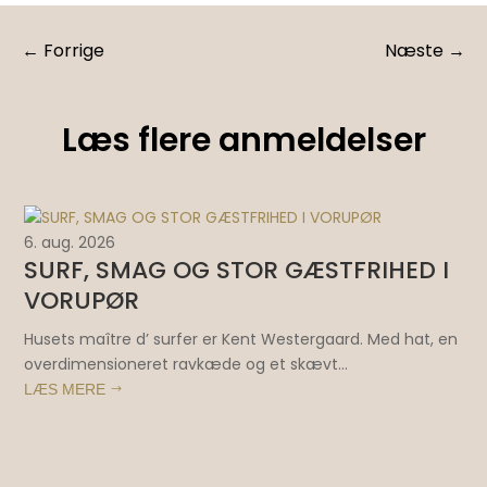
←
Forrige
Næste
→
Læs flere anmeldelser
6. aug. 2026
4. 
SURF, SMAG OG STOR GÆSTFRIHED I
T
VORUPØR
f
Husets maître d’ surfer er Kent Westergaard. Med hat, en
Du
overdimensioneret ravkæde og et skævt...
opl
LÆS MERE
LÆ
$