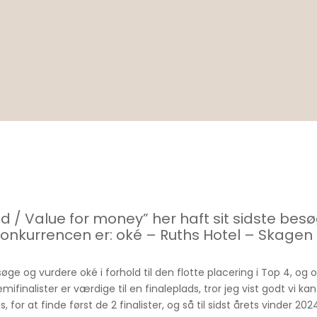
nd / Value for money” her haft sit sidste besø
 i konkurrencen er: oké – Ruths Hotel – Skagen
søge og vurdere oké i forhold til den flotte placering i Top 4, og 
ifinalister er værdige til en finaleplads, tror jeg vist godt vi kan
gs, for at finde først
de 2 finalister, og så til sidst årets vinder 202