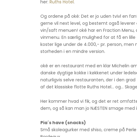
her:
Ruths Hotel
.
Og ordene på oké: Det er jo uden tvivl en fa
gerne vil next level, og bestemt også leverer
vin/saft menuen! oké har en Fraction Menu, d
vinmenu. En særlig mulighed for at få en lil
koster lige under de 4.000,- pr. person, me
storheden i en mindre version.
oké er en restaurant med en klar Michelin amb
danske dygtige kokke i køkkenet under ledels
naturligvis selve restauranten, der i den gra
af det klassiske flotte Ruths Hotel… og… Skagen
Her kommer hvad vi fik, og det er ret omfatte
dem, og så kan man jo NÆSTEN smage med im
Pia´s have (snacks)
Små skoleagurker med shiso, creme på Perle b
Bordeaux.