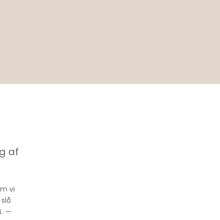
g af
om vi
 slå
4. —