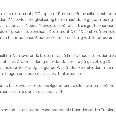
ntastisk restaurant på Toppen af Danmark. En ambitiøs restauran
 den. På service, omgivelser og ikke mindst det vigtige.. mad og
er beskrives således: “Udvalgte små retter fra signaturmenuen i
le del af gourmetoplevelsen i Restaurant Okê.” Den store/norma
n man har skabt med Fraction Menuen en mulighed, for at berøre
ition. Den leverer de bestemt også fint til, med internationale 
e af Jack Cramer, i den grad vidende tjenere på gulvet, og så
d signalerer kvalitet og elegance. Og så i den kombination med r
. Skagen er jo bare et i sig selv fantastisk sted.
nde beskrevet, men jeg vælger at bringe alle detaljerne når nu 
ens man læser alt det gode vi fik:
lanche østers toppet med brasseriets baerii kaviar fra Prunier i