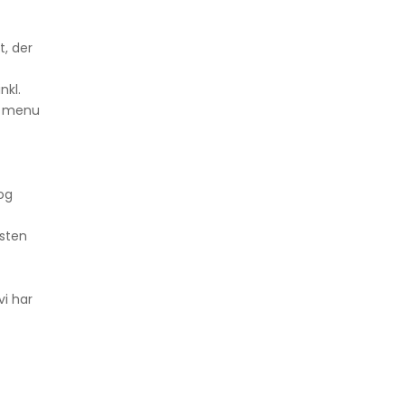
t, der
nkl.
le menu
og
esten
vi har