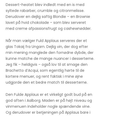
Dessert-heatet blev indledt med en is med
syltede rabarber, crumble og citronmelisse.
Derudover en dejlig saftig Blondie – en Brownie
lavet på hvid chokolade – som blev serveret
med creme afpassionsfrugt og cashewnødder.
Når man vælger Fuld Applaus serveres der et
glas Tokaij fra Ungarn. Dejlig vin, der dog efter
min mening manglede den fornødne dybde, der
kunne matche de mange nuancer i desserterne.
Jeg fik – heldigvis – også lov til at smage den
Brachetto d’Acqui, som egentlig hørte til de
kortere menuer, og rent faktisk i mine øjne
udgjorde den et bedre match til desserterne.
Den Fulde Applaus er et virkeligt godt bud på en
god aften i Aalborg. Maden er på højt niveau og
vinmenuen indeholder nogle spændende vine.
Og derudover er betjeningen på Applaus bare i