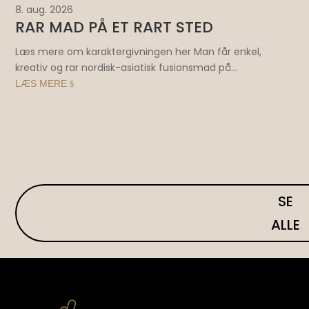
8. aug. 2026
6. 
RAR MAD PÅ ET RART STED
S
V
Læs mere om karaktergivningen her Man får enkel,
kreativ og rar nordisk-asiatisk fusionsmad på...
Hus
LÆS MERE
$
ove
LÆ
SE
ALLE