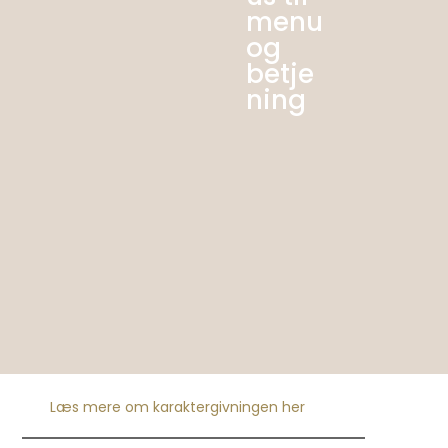
menu
og
betje
ning
Læs mere om karaktergivningen her