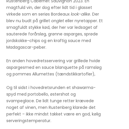
Rustenberg Cabernet Sauvignon 2023. En
magtfuld vin, der dog efter lidt tid i glasset
virkede som en seriøs Bordeaux
look-alike
. Der
blev nu budt på grillet
onglet
eller nyretapper. Et
smagfuldt stykke kød, der her var ledsaget af
sauterede forårsløg, grønne asparges, sprøde
jordskokke-chips og en kraftig sauce med
Madagascar-peber.
En anden hovedretsservering var grillede hvide
aspargesmed en sauce blanquette på ramsløg
og pommes Allumettes (tændstikkartofler),
Og til sidst i hovedretsrunden et shawarma-
spyd med portobello, østershat og
svampeglace. De lidt tunge retter krævede
noget af vinen, men Rustenberg klarede det
perfekt – ikke mindst takket være en god, kølig
serveringstemperatur.