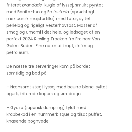
friteret
brandade
-kugle af lyssej, smukt pyntet
med Bonito-tun og En
tostada
(sprødstegt
mexicansk majstortilla) med tatar, syltet
perleløg og rigeligt Vesterhavsost. Masser af
smag og umami i det hele, og ledsaget af en
perfekt 2024 Riesling Trocken fra Freiherr Von
Göler i Baden. Fine noter af frugt, skifer og
petroleum.
De næste tre serveringer kom på bordet
samtidig og bød på:
– Nænsomt stegt lyssej med beurre blanc, syltet
agurk, friterede kapers og ørredrogn
– Gyoza (japansk dumpling) fyldt med
krabbekød i en hummerbisque og tilsat puﬀet,
knasende boghvede