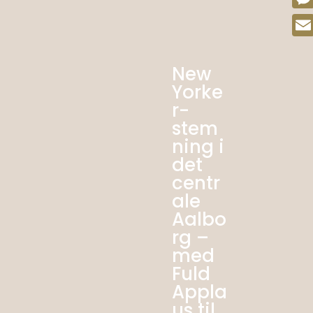
Mes
Emai
New
Yorke
r-
stem
ning i
det
centr
ale
Aalbo
rg –
med
Fuld
Appla
us til