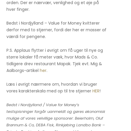
orden. Der er nærvær, venlighed og et øje på
hver finger.
Bedst i Nordjylland – Value for Money kvitterer
derfor med to stjerner, fordi der her er masser af
værdi for pengene.
P.S. Applaus flytter i øvrigt om få uger til nye og
større lokaler få meter væk, hvor Mads & Co.
tidligere drev restaurant Mapak. Tjek evt. Mig &
Aalborgs-artikel
her
.
Læs i øvrigt nærmere om, hvordan vi bruger
vores karakterskala med op til tre stjerner
HER
!
Bedst i Nordjylland / Value for Money’s
testspisninger forgår uanmeldt og gøres økonomisk
mulige af vores velvillige sponsorer: Beierholm, Oluf
Brønnum & Co, DEBA Fisk, Rinkjøbing Landbo Bank –