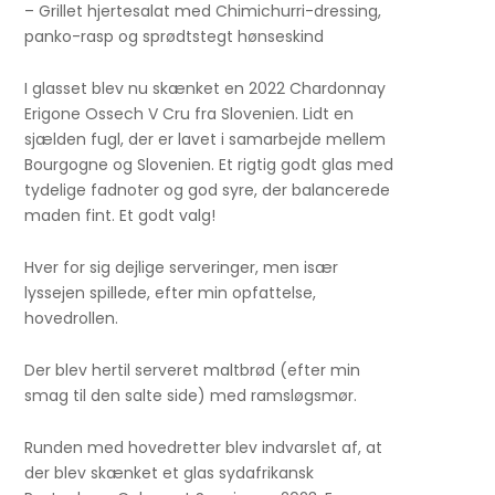
– Grillet hjertesalat med Chimichurri-dressing,
panko-rasp og sprødtstegt hønseskind
I glasset blev nu skænket en 2022 Chardonnay
Erigone Ossech V Cru fra Slovenien. Lidt en
sjælden fugl, der er lavet i samarbejde mellem
Bourgogne og Slovenien. Et rigtig godt glas med
tydelige fadnoter og god syre, der balancerede
maden fint. Et godt valg!
Hver for sig dejlige serveringer, men især
lyssejen spillede, efter min opfattelse,
hovedrollen.
Der blev hertil serveret maltbrød (efter min
smag til den salte side) med ramsløgsmør.
Runden med hovedretter blev indvarslet af, at
der blev skænket et glas sydafrikansk