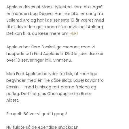
Applaus drives af Mads Hyllested, som bl.a. også
er manden bag Dejavú. Han har bl.a. erfaring fra
Søllerød Kro og har i de seneste 10 år været med
til at drive den gastronomiske udvikling i Aalborg.
Det kan bl.a. du læse mere om
HER!
Applaus har flere forskellige menuer, men vi
hoppede ud i Fuld Applaus til 1250 kr., der dækker
over 10 serveringer inkl. vinmenu.
Men Fuld Applaus betyder faktisk, at man lige
begynder med en lille dåse Black Label kaviar fra
Rossini – med blinis og rørt creme fraiche og
purløg. Dertil et glas Champagne fra Baron
Albert.
Simpelt. Så var vi godt i gang!!
Nu fulgte så de egentlige snacks: En