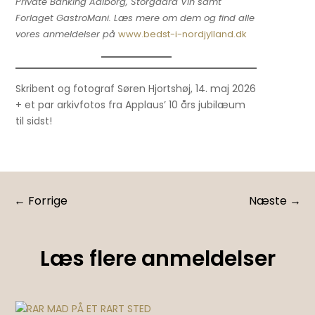
Private Banking Aalborg, Storgaard Vin samt
Forlaget GastroMani. Læs mere om dem og find alle
vores anmeldelser på
www.bedst-i-nordjylland.dk
Skribent og fotograf Søren Hjortshøj, 14. maj 2026
+ et par arkivfotos fra Applaus’ 10 års jubilæum
til sidst!
←
Forrige
Næste
→
Læs flere anmeldelser