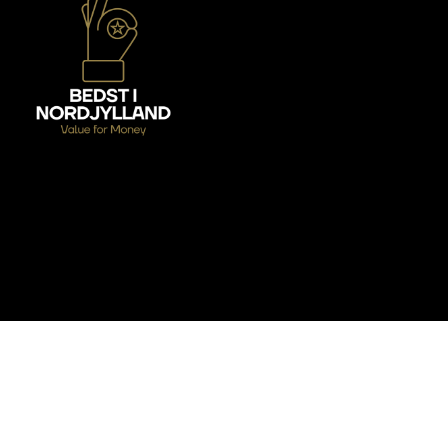
Anmeldelser af nordjyske
toprestauranter
Addresse