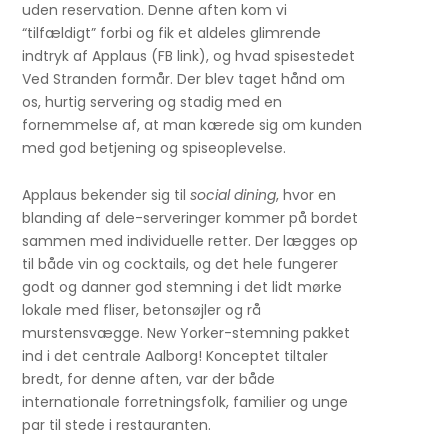
uden reservation. Denne aften kom vi
“tilfældigt” forbi og fik et aldeles glimrende
indtryk af Applaus (FB link), og hvad spisestedet
Ved Stranden formår. Der blev taget hånd om
os, hurtig servering og stadig med en
fornemmelse af, at man kærede sig om kunden
med god betjening og spiseoplevelse.
Applaus bekender sig til
social dining
, hvor en
blanding af dele-serveringer kommer på bordet
sammen med individuelle retter. Der lægges op
til både vin og cocktails, og det hele fungerer
godt og danner god stemning i det lidt mørke
lokale med fliser, betonsøjler og rå
murstensvægge. New Yorker-stemning pakket
ind i det centrale Aalborg! Konceptet tiltaler
bredt, for denne aften, var der både
internationale forretningsfolk, familier og unge
par til stede i restauranten.