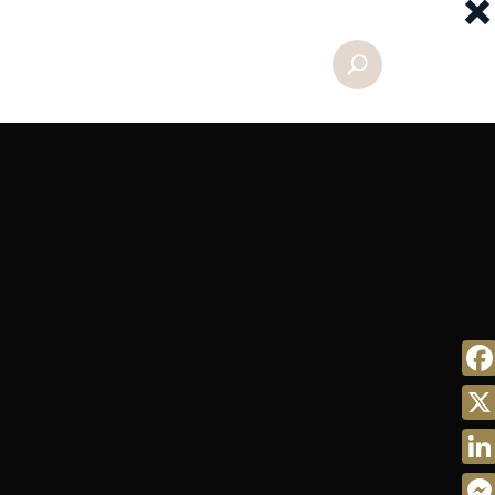
×
Fac
X
Link