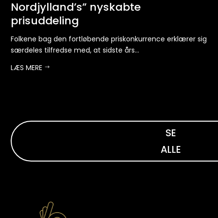
Nordjylland’s” nyskabte
N
prisuddeling
De
rev
Folkene bag den fortløbende priskonkurrence erklærer sig
særdeles tilfredse med, at sidste års...
LÆ
LÆS MERE
$
SE
ALLE