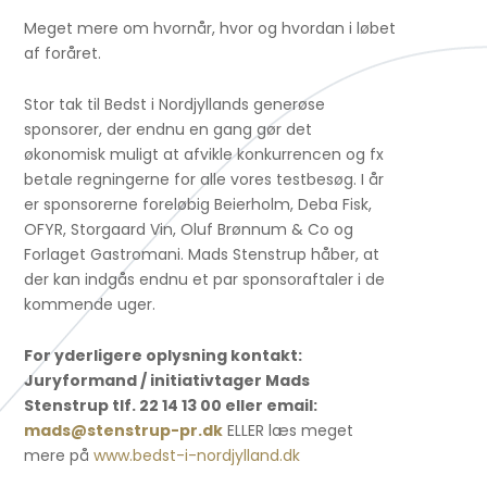
Meget mere om hvornår, hvor og hvordan i løbet
af foråret.
Stor tak til Bedst i Nordjyllands generøse
sponsorer, der endnu en gang gør det
økonomisk muligt at afvikle konkurrencen og fx
betale regningerne for alle vores testbesøg. I år
er sponsorerne foreløbig Beierholm, Deba Fisk,
OFYR, Storgaard Vin, Oluf Brønnum & Co og
Forlaget Gastromani. Mads Stenstrup håber, at
der kan indgås endnu et par sponsoraftaler i de
kommende uger.
For yderligere oplysning kontakt:
Juryformand / initiativtager Mads
Stenstrup tlf. 22 14 13 00 eller email:
mads@stenstrup-pr.dk
ELLER læs meget
mere på
www.bedst-i-nordjylland.dk