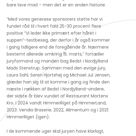
bare lave mad – men det er en anden historie.
”Med vores generøse sponsorers støtte har vi
fundet råd til i hvert fald 25-30 procent flere
positive ”Vi leder ikke primært efter håret i
suppen”-testbesøg, der derfor i år også kommer
i gang tidligere end de foregående år. Nærmere
bestemt allerede omkring 15. marts,” fortæller
juryformand og manden bag Bedst i Nordjylland
Mads Stenstrup. Sammen med den øvrige jury,
Laura Sahl, Søren Hjortshøj og Michael Jul Jensen,
glæder han sig til at komme i gang og finde den
næste i rækken af Bedst i Nordjylland-vindere,
der sidste år blev vundet af Restaurant Mortens
Kro. I 2024 vandt HimmerRiget på HimmerLand,
2023: Vendia Braserie, 2022, Alimentum og i 2021:
HimmerRiget (igen).
I de kommende uger skal juryen have klarlagt,