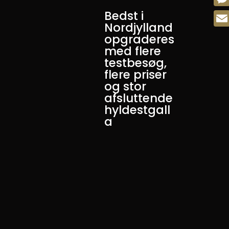
Bedst i
Mes
Nordjylland
Emai
opgraderes
med flere
testbesøg,
flere priser
og stor
afsluttende
hyldestgall
a