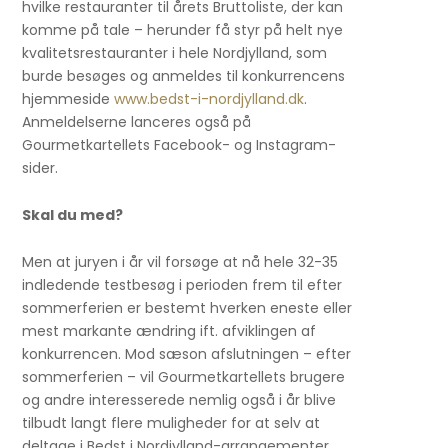
hvilke restauranter til årets Bruttoliste, der kan
komme på tale – herunder få styr på helt nye
kvalitetsrestauranter i hele Nordjylland, som
burde besøges og anmeldes til konkurrencens
hjemmeside
www.bedst-i-nordjylland.dk
.
Anmeldelserne lanceres også på
Gourmetkartellets Facebook- og Instagram-
sider.
Skal du med?
Men at juryen i år vil forsøge at nå hele 32-35
indledende testbesøg i perioden frem til efter
sommerferien er bestemt hverken eneste eller
mest markante ændring ift. afviklingen af
konkurrencen. Mod sæson afslutningen – efter
sommerferien – vil Gourmetkartellets brugere
og andre interesserede nemlig også i år blive
tilbudt langt flere muligheder for at selv at
deltage i Bedst i Nordjylland-arrangementer