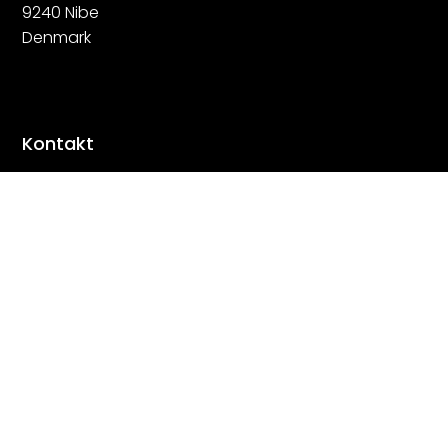
9240 Nibe
Denmark
Kontakt
mads@stenstrup-pr.dk
Tlf:
+45 2214 1300
Følg
Følg
Følg