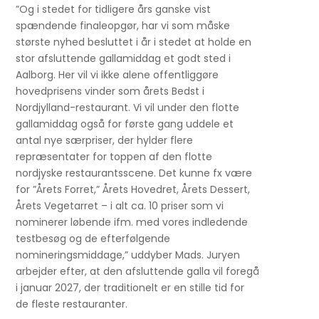
”Og i stedet for tidligere års ganske vist
spændende finaleopgør, har vi som måske
største nyhed besluttet i år i stedet at holde en
stor afsluttende gallamiddag et godt sted i
Aalborg. Her vil vi ikke alene offentliggøre
hovedprisens vinder som årets Bedst i
Nordjylland-restaurant. Vi vil under den flotte
gallamiddag også for første gang uddele et
antal nye særpriser, der hylder flere
repræsentater for toppen af den flotte
nordjyske restaurantsscene. Det kunne fx være
for ”Årets Forret,” Årets Hovedret, Årets Dessert,
Årets Vegetarret – i alt ca. 10 priser som vi
nominerer løbende ifm. med vores indledende
testbesøg og de efterfølgende
nomineringsmiddage,” uddyber Mads. Juryen
arbejder efter, at den afsluttende galla vil foregå
i januar 2027, der traditionelt er en stille tid for
de fleste restauranter.