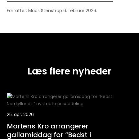
Forfatter: Mads Stenstrup 6. februar 2026.
←
Forrige
Næste
→
Læs flere nyheder
25. apr. 2026
16.
Mortens Kro arrangerer
R
gallamiddag for “Bedst i
u