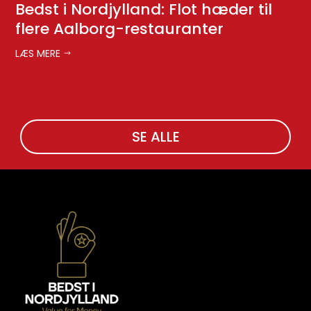
Bedst i Nordjylland: Flot hæder til
R
flere Aalborg-restauranter
to
s
LÆS MERE
$
LÆ
SE ALLE