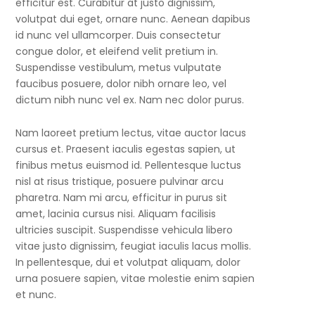
efficitur est. Curabitur at justo dignissim,
volutpat dui eget, ornare nunc. Aenean dapibus
id nunc vel ullamcorper. Duis consectetur
congue dolor, et eleifend velit pretium in.
Suspendisse vestibulum, metus vulputate
faucibus posuere, dolor nibh ornare leo, vel
dictum nibh nunc vel ex. Nam nec dolor purus.
Nam laoreet pretium lectus, vitae auctor lacus
cursus et. Praesent iaculis egestas sapien, ut
finibus metus euismod id. Pellentesque luctus
nisl at risus tristique, posuere pulvinar arcu
pharetra. Nam mi arcu, efficitur in purus sit
amet, lacinia cursus nisi. Aliquam facilisis
ultricies suscipit. Suspendisse vehicula libero
vitae justo dignissim, feugiat iaculis lacus mollis.
In pellentesque, dui et volutpat aliquam, dolor
urna posuere sapien, vitae molestie enim sapien
et nunc.