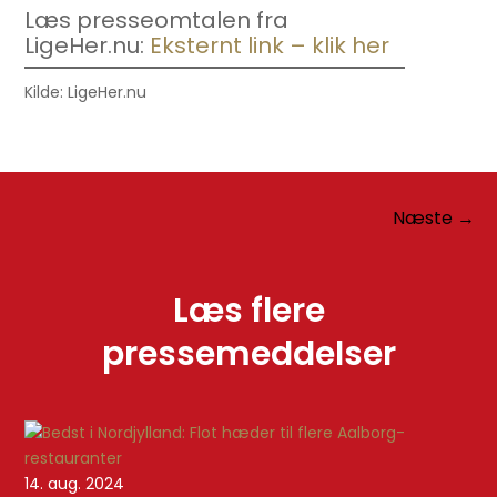
Læs presseomtalen fra
LigeHer.nu:
Eksternt link – klik her
Kilde: LigeHer.nu
Næste
→
Læs flere
pressemeddelser
14. aug. 2024
1. 