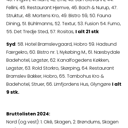
Fellini, 45. Restaurant Hjemve, 46. Bach & Nurup, 47.
Struktur, 48. Mortens Kro, 49. Bistro 59, 50. Fauna
Dining, 51. Bühlmanns, 52. Textur, 53. Fusion 54. Fumo,
55. Det Tredje Sted, 57. Rositas,
I alt 21 stk
Syd
: 58. Hotel Bramslevgaard, Hobro 59. Hadsund
Færgekro, 60. Bistro nr. 1, Nykøbing M., 61. Næsbydale
Badehotel, Løgstør, 62. Kanalfogedens Køkken,
Løgstør, 63. Rold Storkro, Skørping, 64. Restaurant
Bramslev Bakker, Hobro, 65. Tambohus Kro &
Badehotel, Struer, 66. Limfjordens Hus, Glyngøre
I alt
9 stk.
Bruttolisten 2024:
Nord (og vest): 1. Okê, Skagen, 2. Brøndums, Skagen