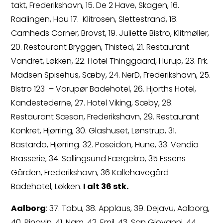
takt, Frederikshavn, 15. De 2 Have, Skagen, 16.
Raalingen, Hou 17. Klitrosen, Slettestrand, 18.
Carnheds Corner, Brovst, 19. Juliette Bistro, Klitmøller,
20. Restaurant Bryggen, Thisted, 21. Restaurant
Vandret, Løkken, 22. Hotel Thinggaard, Hurup, 23. Frk.
Madsen Spisehus, Sæby, 24. NerD, Frederikshavn, 25.
Bistro 123 – Vorupør Badehotel, 26. Hjorths Hotel,
Kandestederne, 27. Hotel Viking, Sæby, 28.
Restaurant Sæson, Frederikshavn, 29. Restaurant
Konkret, Hjørring, 30. Glashuset, Lønstrup, 31.
Bastardo, Hjørring. 32. Poseidon, Hune, 33. Vendia
Brasserie, 34. Sallingsund Færgekro, 35 Essens
Gården, Frederikshavn, 36 Kallehavegård
Badehotel, Løkken.
I alt 36 stk.
Aalborg
: 37. Tabu, 38. Applaus, 39. Dejavu, Aalborg,
40. Pingvin, 41. Nam, 42. Emil, 43. San Giovanni, 44.