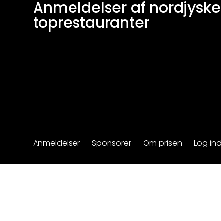
Anmeldelser af nordjyske
toprestauranter
Anmeldelser
Sponsorer
Om prisen
Log in