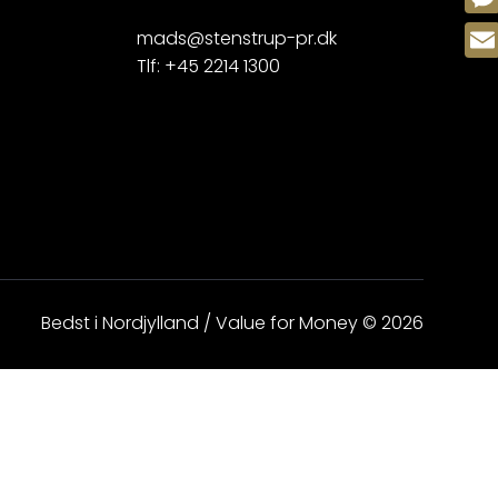
Mes
mads@stenstrup-pr.dk
Tlf:
+45 2214 1300
Emai
Bedst i Nordjylland / Value for Money © 2026