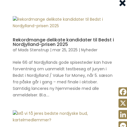
×
Rekordmange delikate kandidater til Bedst i
Nordjylland-prisen 2025
af
Mads Stenstrup
|
mar 25, 2025
|
Nyheder
Hele 66 af Nordjyllands gode spisesteder kan have
forventning om uanmeldt testbesøg af juryen i
Bedst i Nordjylland / Value for Money, når 5. sæson
fra påske går i gang – med finale i oktober.
Samtidig lanceres ny hjemmeside med alle
anmeldelser. Bl.a....
Fac
X
Link