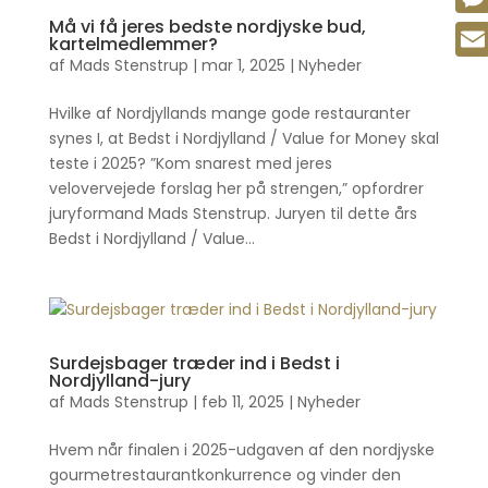
Må vi få jeres bedste nordjyske bud,
Mes
kartelmedlemmer?
af
Mads Stenstrup
|
mar 1, 2025
|
Nyheder
Emai
Hvilke af Nordjyllands mange gode restauranter
synes I, at Bedst i Nordjylland / Value for Money skal
teste i 2025? ”Kom snarest med jeres
velovervejede forslag her på strengen,” opfordrer
juryformand Mads Stenstrup. Juryen til dette års
Bedst i Nordjylland / Value...
Surdejsbager træder ind i Bedst i
Nordjylland-jury
af
Mads Stenstrup
|
feb 11, 2025
|
Nyheder
Hvem når finalen i 2025-udgaven af den nordjyske
gourmetrestaurantkonkurrence og vinder den